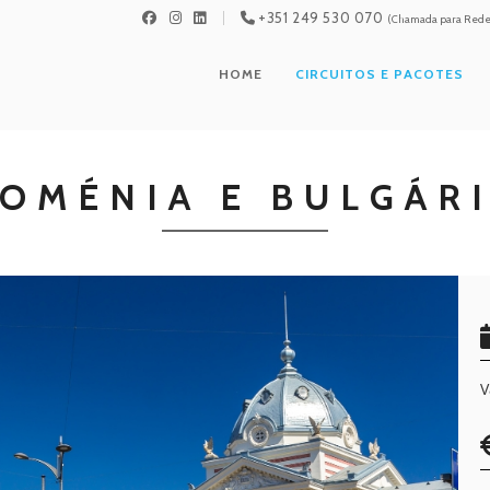
+351 249 530 070
(Chamada para Rede 
HOME
CIRCUITOS E PACOTES
OMÉNIA E BULGÁR
V