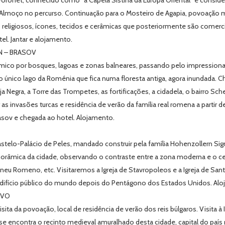
ronet, conhecido como "a Capela Sistina da Europa Oriental" e consider
". Almoço no percurso. Continuação para o Mosteiro de Agapia, povoação 
ligiosos, ícones, tecidos e cerâmicas que posteriormente são comercial
l. Jantar e alojamento.
N – BRASOV
mico por bosques, lagoas e zonas balneares, passando pelo impressiona
o único lago da Roménia que fica numa floresta antiga, agora inundada.
ja Negra, a Torre das Trompetes, as fortificações, a cidadela, o bairro Sche
as invasões turcas e residência de verão da família real romena a partir de
sov e chegada ao hotel. Alojamento.
Castelo-Palácio de Peles, mandado construir pela família Hohenzollern Sig
anorâmica da cidade, observando o contraste entre a zona moderna e o ce
 Ateneu Romeno, etc. Visitaremos a Igreja de Stavropoleos e a Igreja de 
edifício público do mundo depois do Pentágono dos Estados Unidos. Al
OVO
ta da povoação, local de residência de verão dos reis búlgaros. Visita à 
 se encontra o recinto medieval amuralhado desta cidade, capital do país 