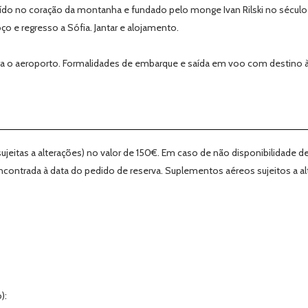
ído no coração da montanha e fundado pelo monge Ivan Rilski no século X.
ço e regresso a Sófia. Jantar e alojamento.
ra o aeroporto. Formalidades de embarque e saída em voo com destino 
(sujeitas a alterações) no valor de 150€. Em caso de não disponibilidad
ncontrada à data do pedido de reserva. Suplementos aéreos sujeitos a
):