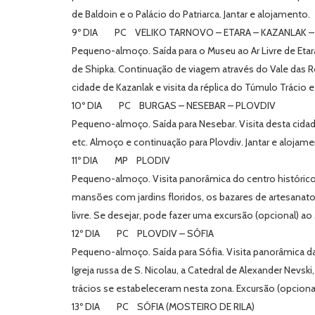
de Baldoin e o Palácio do Patriarca. Jantar e alojamento.
9º DIA PC VELIKO TARNOVO – ETARA – KAZANLAK –
Pequeno-almoço. Saída para o Museu ao Ar Livre de Etara
de Shipka. Continuação de viagem através do Vale das R
cidade de Kazanlak e visita da réplica do Túmulo Tráci
10º DIA PC BURGAS – NESEBAR – PLOVDIV
Pequeno-almoço. Saída para Nesebar. Visita desta cidad
etc. Almoço e continuação para Plovdiv. Jantar e alojame
11º DIA MP PLODIV
Pequeno-almoço. Visita panorâmica do centro histórico, 
mansões com jardins floridos, os bazares de artesanato 
livre. Se desejar, pode fazer uma excursão (opcional) a
12º DIA PC PLOVDIV – SÓFIA
Pequeno-almoço. Saída para Sófia. Visita panorâmica da c
Igreja russa de S. Nicolau, a Catedral de Alexander Nevski
trácios se estabeleceram nesta zona. Excursão (opcional
13º DIA PC SÓFIA (MOSTEIRO DE RILA)