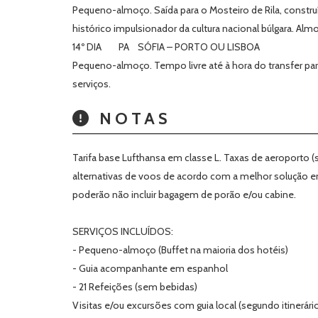
Pequeno-almoço. Saída para o Mosteiro de Rila, constru
histórico impulsionador da cultura nacional búlgara. Almo
14º DIA PA SÓFIA – PORTO OU LISBOA
Pequeno-almoço. Tempo livre até à hora do transfer pa
serviços.
NOTAS
Tarifa base Lufthansa em classe L. Taxas de aeroporto 
alternativas de voos de acordo com a melhor solução e
poderão não incluir bagagem de porão e/ou cabine.
SERVIÇOS INCLUÍDOS:
- Pequeno-almoço (Buffet na maioria dos hotéis)
- Guia acompanhante em espanhol
- 21 Refeições (sem bebidas)
Visitas e/ou excursões com guia local (segundo itinerário