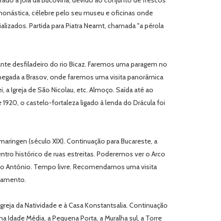
ado a jóia da Bucovina, devido ao conjunto de frescos
monástica, célebre pelo seu museu e oficinas onde
izados. Partida para Piatra Neamt, chamada "a pérola
nte desfiladeiro do rio Bicaz. Faremos uma paragem no
 Chegada a Brasov, onde faremos uma visita panorâmica
i, a Igreja de São Nicolau, etc. Almoço. Saída até ao
 1920, o castelo-fortaleza ligado à lenda do Drácula foi
maringen (século XIX). Continuação para Bucareste, a
ntro histórico de ruas estreitas. Poderemos ver o Arco
Santo António. Tempo livre. Recomendamos uma visita
ojamento.
Igreja da Natividade e à Casa Konstantsalia. Continuação
na Idade Média, a Pequena Porta, a Muralha sul, a Torre