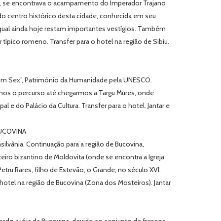
ão, se encontrava o acampamento do Imperador Trajano
do centro histórico desta cidade, conhecida em seu
 qual ainda hoje restam importantes vestígios. Também
r típico romeno. Transfer para o hotel na região de Sibiu.
strum Sex”, Património da Humanidade pela UNESCO.
remos o percurso até chegarmos a Targu Mures, onde
e do Palácio da Cultura. Transfer para o hotel. Jantar e
BUCOVINA
ilvânia. Continuação para a região de Bucovina,
o bizantino de Moldovita (onde se encontra a Igreja
tru Rares, filho de Estevão, o Grande, no século XVI.
hotel na região de Bucovina (Zona dos Mosteiros). Jantar