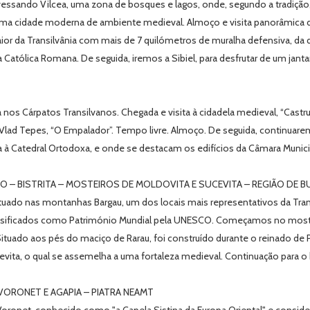
vessando Vilcea, uma zona de bosques e lagos, onde, segundo a tradiç
, uma cidade moderna de ambiente medieval. Almoço e visita panorâmica 
ior da Transilvânia com mais de 7 quilómetros de muralha defensiva, da
a Católica Romana. De seguida, iremos a Sibiel, para desfrutar de um janta
 nos Cárpatos Transilvanos. Chegada e visita à cidadela medieval, “Ca
e Vlad Tepes, “O Empalador”. Tempo livre. Almoço. De seguida, continua
 Catedral Ortodoxa, e onde se destacam os edifícios da Câmara Municipal 
– BISTRITA – MOSTEIROS DE MOLDOVITA E SUCEVITA – REGIÃO DE 
tuado nas montanhas Bargau, um dos locais mais representativos da Trans
assificados como Património Mundial pela UNESCO. Começamos no mosteir
tuado aos pés do maciço de Rarau, foi construído durante o reinado de Pe
evita, o qual se assemelha a uma fortaleza medieval. Continuação para o 
ORONET E AGAPIA – PIATRA NEAMT