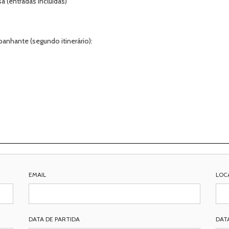
sa (entradas incluídas)
anhante (segundo itinerário):
EMAIL
LOC
DATA DE PARTIDA
DAT