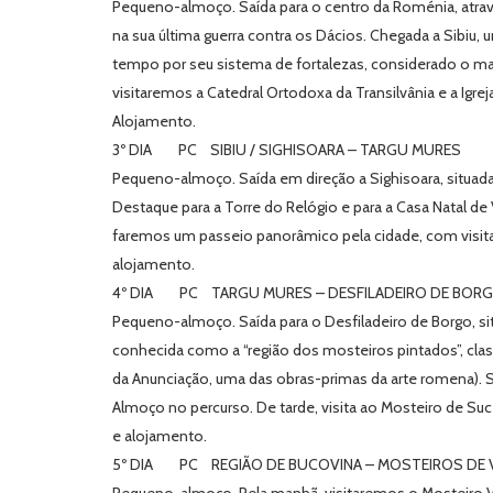
Pequeno-almoço. Saída para o centro da Roménia, atra
na sua última guerra contra os Dácios. Chegada a Sibiu
tempo por seu sistema de fortalezas, considerado o ma
visitaremos a Catedral Ortodoxa da Transilvânia e a Igrej
Alojamento.
3º DIA PC SIBIU / SIGHISOARA – TARGU MURES
Pequeno-almoço. Saída em direção a Sighisoara, situada
Destaque para a Torre do Relógio e para a Casa Natal d
faremos um passeio panorâmico pela cidade, com visita à
alojamento.
4º DIA PC TARGU MURES – DESFILADEIRO DE BORGO 
Pequeno-almoço. Saída para o Desfiladeiro de Borgo, si
conhecida como a “região dos mosteiros pintados”, cl
da Anunciação, uma das obras-primas da arte romena). Si
Almoço no percurso. De tarde, visita ao Mosteiro de Suc
e alojamento.
5º DIA PC REGIÃO DE BUCOVINA – MOSTEIROS DE V