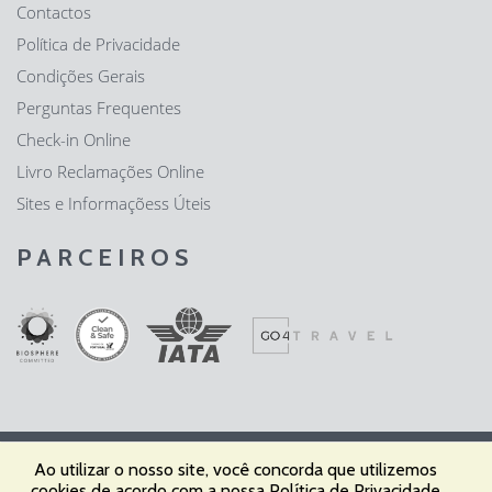
Contactos
Política de Privacidade
Condições Gerais
Perguntas Frequentes
Check-in Online
Livro Reclamações Online
Sites e Informaçõess Úteis
PARCEIROS
Ao utilizar o nosso site, você concorda que utilizemos
Fátima Expresso - Agência de Viagens e Turismo, Lda | RNAVT nº
cookies de acordo com a nossa
Política de Privacidade