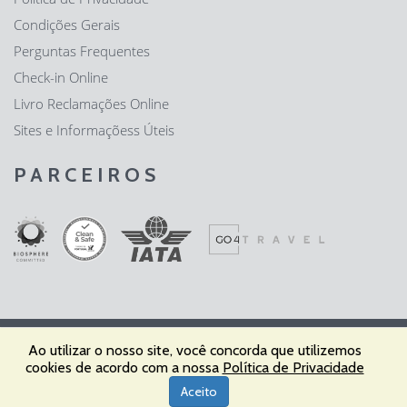
Condições Gerais
Perguntas Frequentes
Check-in Online
Livro Reclamações Online
Sites e Informaçõess Úteis
PARCEIROS
Ao utilizar o nosso site, você concorda que utilizemos
Fátima Expresso - Agência de Viagens e Turismo, Lda | RNAVT nº
cookies de acordo com a nossa
Política de Privacidade
1850 | IATA – 64202106 64202106 | © 2022 Todos os Direitos
Aceito
Reservados | Powered by
OPTIGEST