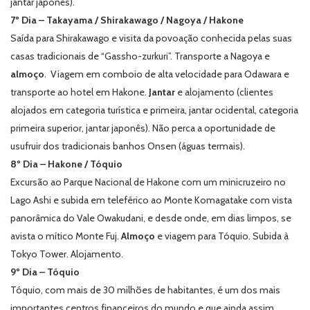
jantar japonês
).
7º Dia – Takayama / Shirakawago / Nagoya / Hakone
Saída para Shirakawago e visita da povoação conhecida pelas suas
casas tradicionais de “Gassho-zurkuri”. Transporte a Nagoya e
almoço
. Viagem em comboio de alta velocidade para Odawara e
transporte ao hotel em Hakone.
Jantar
e alojamento (
clientes
alojados em categoria turística e primeira, jantar ocidental, categoria
primeira superior, jantar japonês
).
Não perca a oportunidade de
usufruir dos tradicionais banhos Onsen (águas termais).
8º Dia – Hakone / Tóquio
Excursão ao Parque Nacional de Hakone com um minicruzeiro no
Lago Ashi e subida em teleférico ao Monte Komagatake com vista
panorâmica do Vale Owakudani, e desde onde, em dias limpos, se
avista o mítico Monte Fuj.
Almoço
e viagem para Tóquio. Subida à
Tokyo Tower. Alojamento.
9º Dia – Tóquio
Tóquio, com mais de 30 milhões de habitantes, é um dos mais
importantes centros financeiros do mundo e que ainda assim