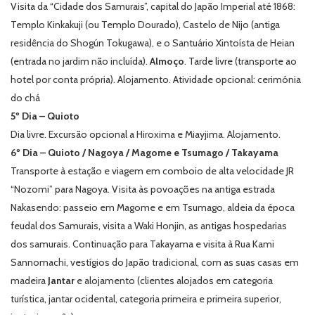
Visita da “Cidade dos Samurais”, capital do Japão Imperial até 1868:
Templo Kinkakuji (ou Templo Dourado), Castelo de Nijo (antiga
residência do Shogún Tokugawa), e o Santuário Xintoísta de Heian
(entrada no jardim não incluída)
.
Almoço
. Tarde livre (transporte ao
hotel por conta própria). Alojamento.
Atividade opcional: cerimónia
do chá
5º Dia – Quioto
Dia livre. Excursão opcional a Hiroxima e Miayjima. Alojamento.
6º Dia – Quioto / Nagoya / Magome e Tsumago / Takayama
Transporte à estação e viagem em comboio de alta velocidade JR
“Nozomi” para Nagoya. Visita às povoações na antiga estrada
Nakasendo: passeio em Magome e em Tsumago, aldeia da época
feudal dos Samurais, visita a Waki Honjin, as antigas hospedarias
dos samurais. Continuação para Takayama e visita à Rua Kami
Sannomachi, vestígios do Japão tradicional, com as suas casas em
madeira
Jantar
e alojamento (
clientes alojados em categoria
turística, jantar ocidental, categoria primeira e primeira superior,