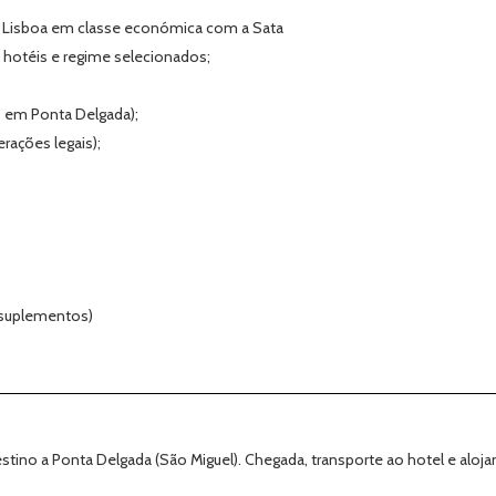
 / Lisboa em classe económica com a Sata
s hotéis e regime selecionados;
s em Ponta Delgada);
erações legais);
e suplementos)
no a Ponta Delgada (São Miguel). Chegada, transporte ao hotel e aloj