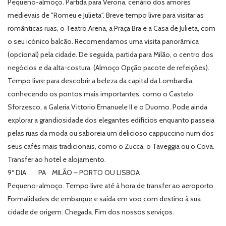
Pequeno-almoço. Partida para Verona, cenário dos amores
medievais de "Romeu e Julieta". Breve tempo livre para visitar as
românticas ruas, o Teatro Arena, a Praça Bra e a Casa de Julieta, com
o seu icónico balcão. Recomendamos uma visita panorâmica
(opcional) pela cidade. De seguida, partida para Milão, o centro dos
negócios e da alta-costura. (Almoço Opção pacote de refeições).
Tempo livre para descobrir a beleza da capital da Lombardia,
conhecendo os pontos mais importantes, como o Castelo
Sforzesco, a Galeria Vittorio Emanuele II e o Duomo. Pode ainda
explorar a grandiosidade dos elegantes edifícios enquanto passeia
pelas ruas da moda ou saboreia um delicioso cappuccino num dos
seus cafés mais tradicionais, como o Zucca, o Taveggia ou o Cova.
Transfer ao hotel e alojamento.
9º DIA PA MILÃO – PORTO OU LISBOA
Pequeno-almoço. Tempo livre até à hora de transfer ao aeroporto.
Formalidades de embarque e saída em voo com destino à sua
cidade de origem. Chegada. Fim dos nossos serviços.