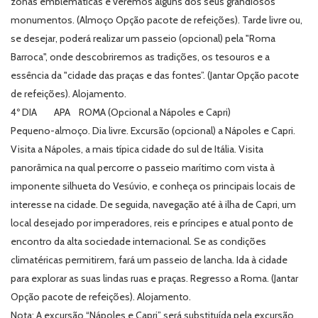
zonas emblemáticas e veremos alguns dos seus grandiosos
monumentos. (Almoço Opção pacote de refeições). Tarde livre ou,
se desejar, poderá realizar um passeio (opcional) pela "Roma
Barroca", onde descobriremos as tradições, os tesouros e a
essência da "cidade das praças e das fontes”. (Jantar Opção pacote
de refeições). Alojamento.
4º DIA APA ROMA (Opcional a Nápoles e Capri)
Pequeno-almoço. Dia livre. Excursão (opcional) a Nápoles e Capri.
Visita a Nápoles, a mais típica cidade do sul de Itália. Visita
panorâmica na qual percorre o passeio marítimo com vista à
imponente silhueta do Vesúvio, e conheça os principais locais de
interesse na cidade. De seguida, navegação até à ilha de Capri, um
local desejado por imperadores, reis e príncipes e atual ponto de
encontro da alta sociedade internacional. Se as condições
climatéricas permitirem, fará um passeio de lancha. Ida à cidade
para explorar as suas lindas ruas e praças. Regresso a Roma. (Jantar
Opção pacote de refeições). Alojamento.
Nota: A excursão “Nápoles e Capri” será substituída pela excursão