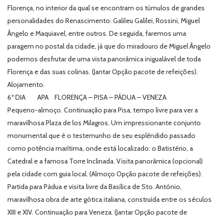
Florença, no interior da qual se encontram os túmulos de grandes
personalidades do Renascimento: Galileu Galilei, Rossini, Miguel
Ângelo e Maquiavel, entre outros. De seguida, faremos uma
paragem no postal da cidade, já que do miradouro de Miguel Ângelo
podemos desfrutar de uma vista panorâmica inigualável de toda
Florença e das suas colinas. (Jantar Opção pacote de refeições).
Alojamento.
6º DIA APA FLORENÇA – PISA – PÁDUA – VENEZA
Pequeno-almoço. Continuação para Pisa, tempo livre para ver a
maravilhosa Plaza de los Milagros. Um impressionante conjunto
monumental que é o testemunho de seu esplêndido passado
como potência marítima, onde está localizado: o Batistério, a
Catedral e a famosa Torre Inclinada. Visita panorâmica (opcional)
pela cidade com guia local. (Almoço Opção pacote de refeições).
Partida para Pádua e visita livre da Basílica de Sto. António,
maravilhosa obra de arte gótica italiana, construída entre os séculos
XIII e XIV. Continuação para Veneza. (Jantar Opção pacote de