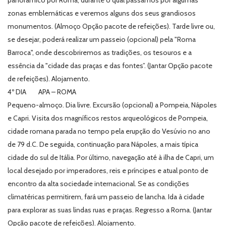
panorâmico por Roma, durante o qual passamos por algumas
zonas emblemáticas e veremos alguns dos seus grandiosos
monumentos. (Almoço Opção pacote de refeições). Tarde livre ou,
se desejar, poderá realizar um passeio (opcional) pela "Roma
Barroca", onde descobriremos as tradições, os tesouros e a
essência da "cidade das praças e das fontes”. (Jantar Opção pacote
de refeições). Alojamento.
4º DIA APA – ROMA
Pequeno-almoço. Dia livre. Excursão (opcional) a Pompeia, Nápoles
e Capri. Visita dos magníficos restos arqueológicos de Pompeia,
cidade romana parada no tempo pela erupção do Vesúvio no ano
de 79 d.C. De seguida, continuação para Nápoles, a mais típica
cidade do sul de Itália. Por último, navegação até à ilha de Capri, um
local desejado por imperadores, reis e príncipes e atual ponto de
encontro da alta sociedade internacional. Se as condições
climatéricas permitirem, fará um passeio de lancha. Ida à cidade
para explorar as suas lindas ruas e praças. Regresso a Roma. (Jantar
Opção pacote de refeições). Alojamento.