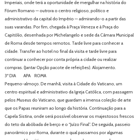
Imperiais, onde terá a oportunidade de mergulhar na história do
Fórum Romano — outrora o centro religioso, político e
administrativo da capital do Império — admirando-o a partir das
suas varandas. Por fim, chegada à Praça Veneza e à Praça do
Capitólio, desenhada por Michelangelo e sede da Câmara Municipal
de Roma desde tempos remotos. Tarde livre para conhecer a
cidade. Transfer ao hotel no final da visita e tarde livre para
continuar a conhecer por conta própria a cidade ou realizar
compras. (Jantar Opção pacote de refeições). Alojamento.
3º DIA APA ROMA
Pequeno-almoço. De manhã, visita à Cidade do Vaticano, um
centro espiritual e administrativo da Igreja Católica, com passagem
pelos Museus do Vaticano, que guardam a imensa coleção de arte
que os Papas reuniram ao longo da história. Continuação para a
Capela Sistina, onde será possível observar os majestosos frescos
do teto da abóbada de berço e o “Juízo Final”. De seguida, passeio
panorâmico por Roma, durante o qual passamos por algumas