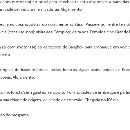
ó com motorista) ao hotel para check-in (quarto disponível a partir d
ernidade se misturam em cada rua. Alojamento.
des mais cosmopolitas do continente asiático. Passeie por entre templ
veis (consulte-nos): visita aos Templos; visita aos Templos e ao Grande P
r/só com motorista) ao aeroporto de Bangkok para embarque em voo co
mento.
tropical de baías rochosas, areias brancas, águas azuis turquesa e fl
 corais. Alojamento.
(só motorista/sem guia) ao aeroporto. Formalidades de embarque e parti
ua cidade de origem, via cidade de conexão. Chegada no 10º dia.
ação do programa