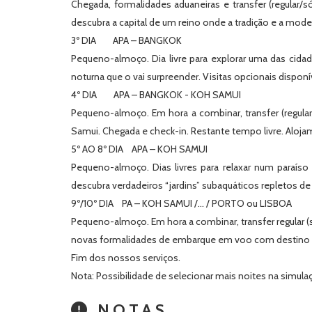
Chegada, formalidades aduaneiras e transfer (regular/s
descubra a capital de um reino onde a tradição e a mod
3º DIA APA – BANGKOK
Pequeno-almoço. Dia livre para explorar uma das cida
noturna que o vai surpreender. Visitas opcionais disponí
4º DIA APA – BANGKOK - KOH SAMUI
Pequeno-almoço. Em hora a combinar, transfer (regula
Samui. Chegada e check-in. Restante tempo livre. Aloja
5º AO 8º DIA APA – KOH SAMUI
Pequeno-almoço. Dias livres para relaxar num paraíso 
descubra verdadeiros “jardins” subaquáticos repletos de
9º/10º DIA PA – KOH SAMUI /… / PORTO ou LISBOA
Pequeno-almoço. Em hora a combinar, transfer regular 
novas formalidades de embarque em voo com destino à s
Fim dos nossos serviços.
Nota: Possibilidade de selecionar mais noites na simul
NOTAS