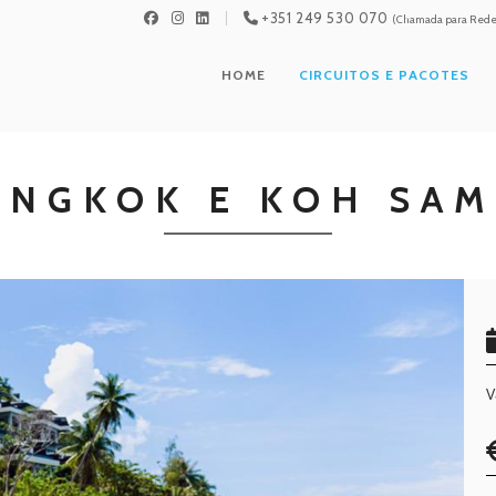
+351 249 530 070
(Chamada para Rede 
HOME
CIRCUITOS E PACOTES
ANGKOK E KOH SAM
V