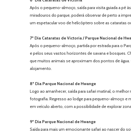
6º Dia Cataratas de Victoria
Após o pequeno-almoço, saída para visita guiada a pé 
miradouros do parque, poderá observar de perto a impres
um espetacular voo de helicóptero sobre as cataratas 
7º Dia Cataratas de Victoria / Parque Nacional de Hw
Após o pequeno-almoço, partida por estrada para o Pa
e pelos seus vastos horizontes de savana e bosques. Che
que muitos animais se aproximam dos pontos de água. Com
alojamento.
8º Dia Parque Nacional de Hwange
Logo ao amanhecer, saída para safari matinal, o melhor
fotografia. Regresso ao lodge para pequeno-almoço e manh
em veículo aberto, com a possibilidade de explorar zon
9º Dia Parque Nacional de Hwange
Saída para mais um emocionante safari ao nascer do so