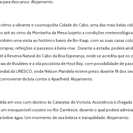
ia para descanso. Alojamento.
eu ritmo a vibrante e cosmopolita Cidade do Cabo, uma das mais belas c
rico até ao cimo da Montanha da Mesa (sujeito a condições meteorológic
ambém uma visita ao histórico bairro de Bo-Kaap, com as suas casas c
 compras, refeições e passeios à beira-mar. Durante a estadia, poderá ain
 à Reserva Natural do Cabo da Boa Esperança, onde se acredita que os o
ia de Boulders e a vila piscatória de Hout Bay, com possibilidade de passe
ndial da UNESCO, onde Nelson Mandela esteve preso durante 18 dos seus 2
comovente da luta contra o Apartheid. Alojamento.
a em voo com destino às Cataratas de Victoria. Assistência à chegada e 
ra um inesquecível cruzeiro no Rio Zambeze, durante o qual poderá admirar
ra beber água. Um momento de rara beleza e tranquilidade. Alojamento.