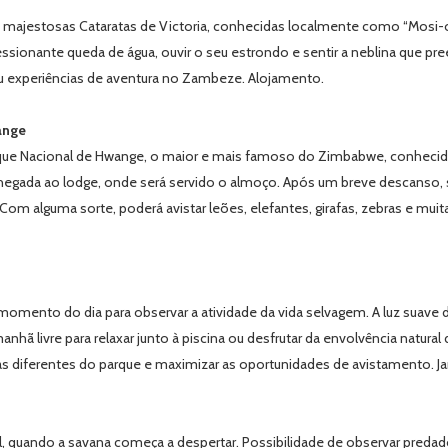
às majestosas Cataratas de Victoria, conhecidas localmente como “Mosi-
sionante queda de água, ouvir o seu estrondo e sentir a neblina que pree
ou experiências de aventura no Zambeze. Alojamento.
ange
rque Nacional de Hwange, o maior e mais famoso do Zimbabwe, conhecid
gada ao lodge, onde será servido o almoço. Após um breve descanso, saíd
 alguma sorte, poderá avistar leões, elefantes, girafas, zebras e muita
 momento do dia para observar a atividade da vida selvagem. A luz suav
ã livre para relaxar junto à piscina ou desfrutar da envolvência natural
as diferentes do parque e maximizar as oportunidades de avistamento. Ja
l, quando a savana começa a despertar. Possibilidade de observar preda