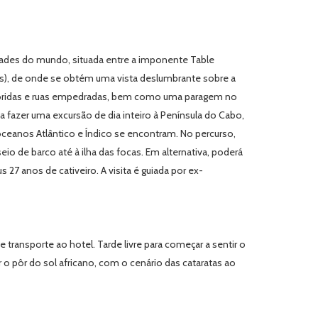
idades do mundo, situada entre a imponente Table
as), de onde se obtém uma vista deslumbrante sobre a
oloridas e ruas empedradas, bem como uma paragem no
da fazer uma excursão de dia inteiro à Península do Cabo,
ceanos Atlântico e Índico se encontram. No percurso,
io de barco até à ilha das focas. Em alternativa, poderá
7 anos de cativeiro. A visita é guiada por ex-
transporte ao hotel. Tarde livre para começar a sentir o
 o pôr do sol africano, com o cenário das cataratas ao