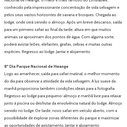
Nacional de Hwange, o maior e mais famoso do Zimbabwe,
conhecido pela impressionante concentração de vida selvagem e
pelos seus vastos horizontes de savana e bosques. Chegada ao
lodge, onde será servido o almoço. Após um breve descanso, saída
para um primeiro safari ao final da tarde, altura em que muitos
animais se aproximam dos pontos de água. Com alguma sorte,
poderá avistar leões, elefantes, girafas, zebras e muitas outras
espécies. Regresso ao lodge. Jantar e alojamento.
8º Dia Parque Nacional de Hwange
Logo ao amanhecer, saída para safari matinal, o melhor momento
do dia para observar a atividade da vida selvagem. A luz suave da
manhã proporciona também condições ideais para a fotografia.
Regresso ao lodge para pequeno-almoço e manhã livre para relaxar
junto à piscina ou desfrutar da envolvência natural do lodge. Almoço
servido no lodge. De tarde, novo safari em veículo aberto, com a
possibilidade de explorar zonas diferentes do parque e maximizar
as oportunidades de avistamento. Jantar e alojamento.