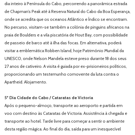
dia inteiro à Península do Cabo, percorrendo a panorâmica estrada
de Chapman’s Peak até à Reserva Natural do Cabo da Boa Esperança,
onde se acredita que os oceanos Atlântico e Índico se encontram.
No percurso, visitam-se também a colónia de pinguins africanos na
praia de Boulders e a vila piscatória de Hout Bay, com possibilidade
de passeio de barco até à ilha das focas. Em alternativa, poderá
visitar a emblemática Robben Island, hoje Património Mundial da
UNESCO, onde Nelson Mandela esteve preso durante 18 dos seus
27 anos de cativeiro. A visita é guiada por ex-prisioneiros políticos,
proporcionando um testemunho comovente da luta contra o
Apartheid. Alojamento.
5º Dia Cidade do Cabo / Cataratas de Victoria
Após o pequeno-almoço, transporte ao aeroporto e partida em
voo com destino às Cataratas de Victoria. Assistência à chegada e
transporte ao hotel. Tarde livre para começar a sentir o ambiente
desta região mágica. Ao final do dia, saída para um inesquecível