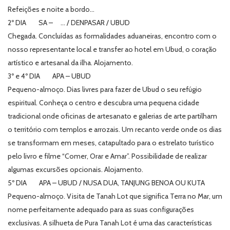
Refeições e noite a bordo…
2º DIA SA – … / DENPASAR / UBUD
Chegada. Concluídas as formalidades aduaneiras, encontro com o
nosso representante local e transfer ao hotel em Ubud, o coração
artístico e artesanal da ilha. Alojamento.
3º e 4º DIA APA – UBUD
Pequeno-almoço. Dias livres para fazer de Ubud o seu refúgio
espiritual. Conheça o centro e descubra uma pequena cidade
tradicional onde oficinas de artesanato e galerias de arte partilham
o território com templos e arrozais. Um recanto verde onde os dias
se transformam em meses, catapultado para o estrelato turístico
pelo livro e filme “Comer, Orar e Amar”. Possibilidade de realizar
algumas excursões opcionais. Alojamento.
5º DIA APA – UBUD / NUSA DUA, TANJUNG BENOA OU KUTA
Pequeno-almoço. Visita de Tanah Lot que significa Terra no Mar, um
nome perfeitamente adequado para as suas configurações
exclusivas. A silhueta de Pura Tanah Lot é uma das características