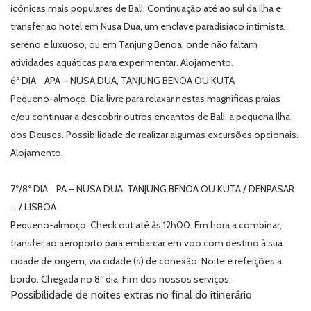
icónicas mais populares de Bali. Continuação até ao sul da ilha e
transfer ao hotel em Nusa Dua, um enclave paradisíaco intimista,
sereno e luxuoso, ou em Tanjung Benoa, onde não faltam
atividades aquáticas para experimentar. Alojamento.
6º DIA APA – NUSA DUA, TANJUNG BENOA OU KUTA
Pequeno-almoço. Dia livre para relaxar nestas magníficas praias
e/ou continuar a descobrir outros encantos de Bali, a pequena Ilha
dos Deuses. Possibilidade de realizar algumas excursões opcionais.
Alojamento.
7º/8º DIA PA – NUSA DUA, TANJUNG BENOA OU KUTA / DENPASAR
… / LISBOA
Pequeno-almoço. Check out até às 12h00. Em hora a combinar,
transfer ao aeroporto para embarcar em voo com destino à sua
cidade de origem, via cidade (s) de conexão. Noite e refeições a
bordo. Chegada no 8º dia. Fim dos nossos serviços.
Possibilidade de noites extras no final do itinerário