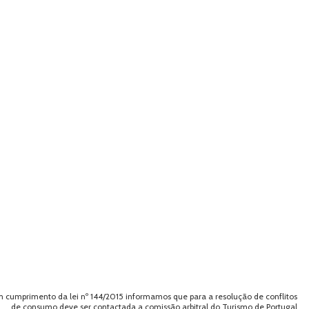
 cumprimento da lei nº 144/2015 informamos que para a resolução de conflitos
de consumo deve ser contactada a comissão arbitral do Turismo de Portugal