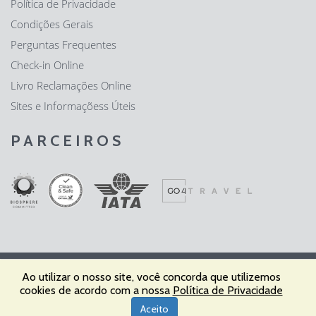
Política de Privacidade
Condições Gerais
Perguntas Frequentes
Check-in Online
Livro Reclamações Online
Sites e Informaçõess Úteis
PARCEIROS
Ao utilizar o nosso site, você concorda que utilizemos
Fátima Expresso - Agência de Viagens e Turismo, Lda | RNAVT nº
cookies de acordo com a nossa
Política de Privacidade
1850 | IATA – 64202106 64202106 | © 2022 Todos os Direitos
Aceito