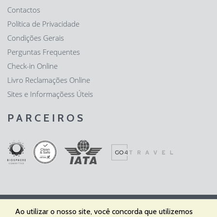
Contactos
Política de Privacidade
Condições Gerais
Perguntas Frequentes
Check-in Online
Livro Reclamações Online
Sites e Informaçõess Úteis
PARCEIROS
Ao utilizar o nosso site, você concorda que utilizemos
Fátima Expresso - Agência de Viagens e Turismo, Lda | RNAVT nº