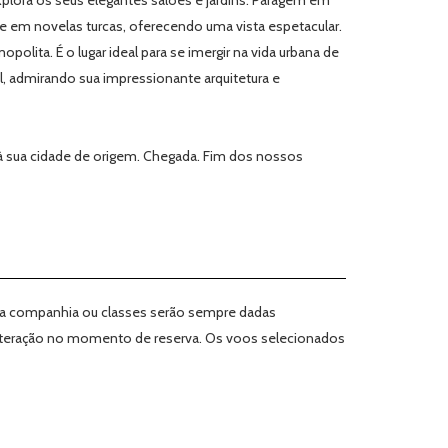
xplora os seus elegantes salões e jardins. Paragem em
 em novelas turcas, oferecendo uma vista espetacular.
lita. É o lugar ideal para se imergir na vida urbana de
, admirando sua impressionante arquitetura e
à sua cidade de origem. Chegada. Fim dos nossos
esta companhia ou classes serão sempre dadas
 alteração no momento de reserva. Os voos selecionados