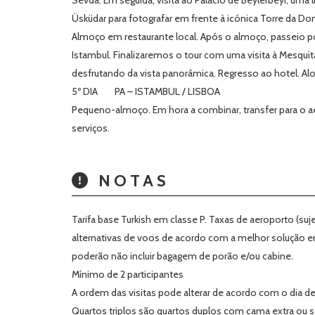
Sevda. Em seguida, visita ao Palácio de Beylerbeyi, uma
Üsküdar para fotografar em frente à icónica Torre da 
Almoço em restaurante local. Após o almoço, passeio por
Istambul. Finalizaremos o tour com uma visita à Mesqui
desfrutando da vista panorâmica. Regresso ao hotel. Al
5º DIA PA – ISTAMBUL / LISBOA
Pequeno-almoço. Em hora a combinar, transfer para o a
serviços.
NOTAS
Tarifa base Turkish em classe P. Taxas de aeroporto (s
alternativas de voos de acordo com a melhor solução e
poderão não incluir bagagem de porão e/ou cabine.
Mínimo de 2 participantes
A ordem das visitas pode alterar de acordo com o dia d
Quartos triplos são quartos duplos com cama extra ou