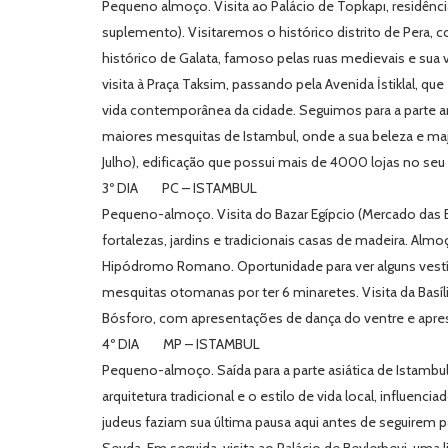
Pequeno almoço. Visita ao Palácio de Topkapı, residênc
suplemento). Visitaremos o histórico distrito de Pera, co
histórico de Galata, famoso pelas ruas medievais e sua 
visita à Praça Taksim, passando pela Avenida İstiklal, q
vida contemporânea da cidade. Seguimos para a parte an
maiores mesquitas de Istambul, onde a sua beleza e maj
Julho), edificação que possui mais de 4000 lojas no seu 
3º DIA PC – ISTAMBUL
Pequeno-almoço. Visita do Bazar Egípcio (Mercado das 
fortalezas, jardins e tradicionais casas de madeira. Alm
Hipódromo Romano. Oportunidade para ver alguns vestígi
mesquitas otomanas por ter 6 minaretes. Visita da Basíli
Bósforo, com apresentações de dança do ventre e aprese
4º DIA MP – ISTAMBUL
Pequeno-almoço. Saída para a parte asiática de Istambul
arquitetura tradicional e o estilo de vida local, influe
judeus faziam sua última pausa aqui antes de seguirem 