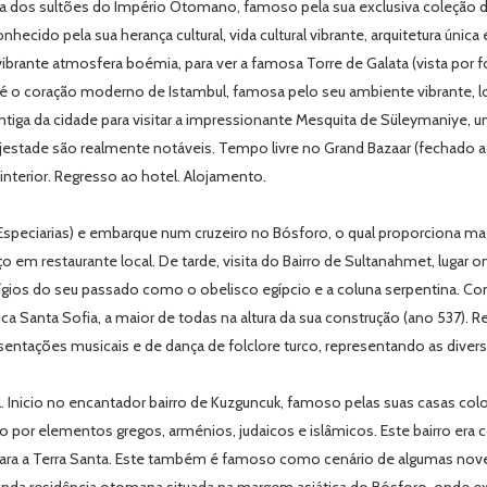
ia dos sultões do Império Otomano, famoso pela sua exclusiva coleção de
nhecido pela sua herança cultural, vida cultural vibrante, arquitetura únic
vibrante atmosfera boémia, para ver a famosa Torre de Galata (vista por
ue é o coração moderno de Istambul, famosa pelo seu ambiente vibrante, loj
tiga da cidade para visitar a impressionante Mesquita de Süleymaniye, 
estade são realmente notáveis. Tempo livre no Grand Bazaar (fechado ao
interior. Regresso ao hotel. Alojamento.
Especiarias) e embarque num cruzeiro no Bósforo, o qual proporciona ma
oço em restaurante local. De tarde, visita do Bairro de Sultanahmet, luga
os do seu passado como o obelisco egípcio e a coluna serpentina. Conti
ca Santa Sofia, a maior de todas na altura da sua construção (ano 537). R
ntações musicais e de dança de folclore turco, representando as divers
. Inicio no encantador bairro de Kuzguncuk, famoso pelas suas casas colo
nciado por elementos gregos, arménios, judaicos e islâmicos. Este bairro 
para a Terra Santa. Este também é famoso como cenário de algumas novela