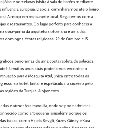
 jóias e porcelanas (visita à sala do harém mediante
a e influência europeia. Depois, caminharemos até o bairro
 fora). Almoço em restaurante local. Seguiremos com a
as e restaurantes. É o lugar perfeito para conhecer a
uma obra-prima da arquitetura otomana e uma das
s domingos, festas religiosas, 29 de Outubro e 15
gníficos panoramas de uma costa repleta de palácios,
r onde há muitos anos atrás poderíamos encontrar o
nuação para a Mesquita Azul, única entre todas as
egresso ao hotel. Jantar e espetáculo no cruzeiro pelo
as regiões da Turquia. Alojamento.
ridas e atmosfera tranquila, onde se pode admirar a
era conhecido como a “pequena Jerusalém” porque os
s turcas, como Hatırla Sevgili, Kuzey Güney e Kara