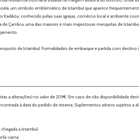
 linda residência otomana situada na margem asiática do Bósforo, onde e
Donzela, um símbolo emblemático de Istambul que aparece frequentemente
 Kadıköy, conhecido pelas suas igrejas, comércio local e ambiente cosmopo
ta de Çamlıca, uma das maiores e mais majestosas mesquitas de Istambul
ojamento.
eroporto de Istambul. Formalidades de embarque e partida com destino 
ujeitas a alterações) no valor de 209€. Em caso de não disponibilidade d
ncontrada à data do pedido de reserva. Suplementos aéreos sujeitos a
e chegada a Istambul
 sofá-cama