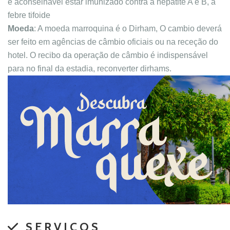
é aconselhável estar imunizado contra a hepatite A e B, a
febre tifoide
Moeda
: A moeda marroquina é o Dirham, O cambio deverá
ser feito em agências de câmbio oficiais ou na receção do
hotel. O recibo da operação de câmbio é indispensável
para no final da estadia, reconverter dirhams.
SERVICOS