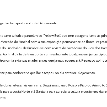
egadae transporte ao hotel. Alojamento.
ocarro turístico panorâmico “Yellow Bus”, que tem paragens junto às princ
 Mercado do Funchal com a sua exposição permanente de flores, vegetais, 
do Funchal ou deslumbre-se com a vista do miradouro do Pico dos Barcelos
Ao final da tarde transporte a um restaurante local para um
jantar típic
tronomia e danças madeirenses que jamais esquecerá. Regresso ao hote
ite para conhecer o que lhe escapou no dia anterior. Alojamento.
 obras artesanais em vime. Seguimos para o Poiso e Pico do Arieiro (o 2º 
a para a costa Norte até Santana para apreciar a cultura e costumes da re
ento.