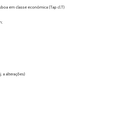
isboa em classe económica (Tap cl.T)
h;
. a alterações)