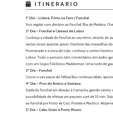
ITINERARIO
1º Dia – Lisboa, Porto ou Faro / Funchal
Voo regular com destino ao Funchal, Ilha da Madeira. Ch
2º Dia – Funchal e Câmara de Lobos
Conheça a cidade do Funchal ao seu ritmo, através do aut
tantas vezes quantas quiser. Desfrute das maravilhas do
Promenade e a zona do Lido, conheça o centro histórico 
Lobos. Todo o percurso tem comentários em áudio-guia. 
com um Grupo Folclórico Madeirense. Uma noite de gas
3º Dia – Funchal
Como o seu passe de Yellow Bus continua válido, aprove
4º Dia – Pico do Arieiro e Santana
Saída do Funchal em direção à Camacha, grande centro de
possibilidade de efetuar um passeio a pé de 25 min. Saíd
ao Funchal por Porto da Cruz, Portela e Machico. Alojam
5º Dia – Cabo Girão e Porto Moniz