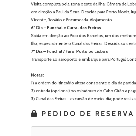
Visita completa pela zona oeste da ilha: Câmara de Lobo
em direção a Paul da Serra. Descida para Porto Moniz, lug
Vicente, Rosário e Encumeada. Alojamento.
6º Dia – Funchal e Curral das Freiras
Saída em direção ao Pico dos Barcelos, um dos melhores
Ilha, especialmente o Curral das Freiras. Descida ao cent
7º Dia – Funchal / Faro, Porto ou Lisboa
Transporte ao aeroporto e embarque para Portugal Cont
Notas:
1)
a ordem do itinerário altera consoante o dia da partida,
2)
entrada (opcional) no miradouro do Cabo Girão a paga
3)
Curral das Freiras - excursão de meio-dia; pode realiz
PEDIDO DE RESERVA