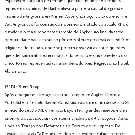
esplêndido conjunto de templos que data do final do século IX,
representa as ruínas de Hariharalaya, a primeira capital do grande
império de Angkor na era Khmer. Após o almoço, visita do enorme
Wat Angkor que foi construído na primeira metade do século XII e é
o maior e o mais importante templo de Angkor. Ao final da tarde,
oportunidade para assistir ao pôr-do-sol num dos maiores edifícios
religiosos do mundo, onde se podem observar as cores quentes
que adensam a atmosfera mágica do templo e ainda o reflexo das
cinco torres, representadas na bandeira do país. Regresso ao hotel.
Alojamento.
13º Dia Siem Reap
Após o pequeno-almoço, visita ao Templo de Angkor Thom, a
Porta Sul e o Templo Bayon. Construído durante o fim do século XII
e início do século XIII, o Templo Bayon tem grandes relevos e uma
enorme e bela cabeceira com caras viradas para 4 direcções. Visita
ainda ao Terraço dos Elefantes e ao Terraço do rei Leproso. De
seguida, visita ao Ta Prohm, um dos mais espectaculares templos