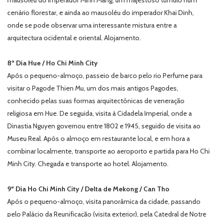
mausoléu do imperador Minh Mang, um majestoso túmulo num
cenário florestar, e ainda ao mausoléu do imperador Khai Dinh,
onde se pode observar uma interessante mistura entre a
arquitectura ocidental e oriental. Alojamento.
8º Dia Hue / Ho Chi Minh City
Após o pequeno-almoço, passeio de barco pelo rio Perfume para
visitar o Pagode Thien Mu, um dos mais antigos Pagodes,
conhecido pelas suas formas arquitectónicas de veneração
religiosa em Hue. De seguida, visita à Cidadela Imperial, onde a
Dinastia Nguyen governou entre 1802 e 1945, seguido de visita ao
Museu Real. Após o almoço em restaurante local, e em hora a
combinar localmente, transporte ao aeroporto e partida para Ho Chi
Minh City. Chegada e transporte ao hotel. Alojamento.
9º Dia Ho Chi Minh City / Delta de Mekong / Can Tho
Após o pequeno-almoço, visita panorâmica da cidade, passando
pelo Palácio da Reunificação (visita exterior), pela Catedral de Notre