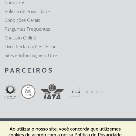
Contactos
Política de Privacidade
Condições Gerais
Perguntas Frequentes
Check-in Online
Livro Reclamações Online
Sites e Informaçõess Úteis
PARCEIROS
Ao utilizar o nosso site, você concorda que utilizemos
Fátima Expresso - Agência de Viagens e Turismo, Lda | RNAVT nº
cookies de acordo com a nossa
Política de Privacidade