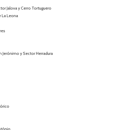
tor Jalova y Cerro Tortuguero
r La Leona
res
n Jerónimo y Sector Herradura
tórico
ntónio