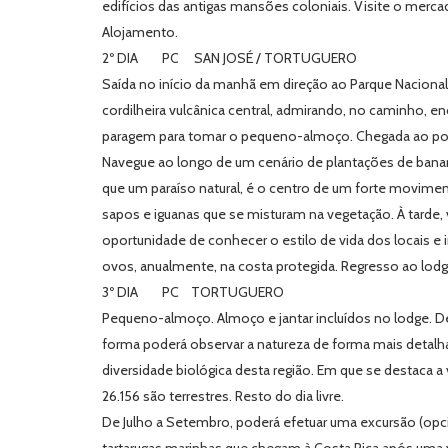
edifícios das antigas mansões coloniais. Visite o merca
Alojamento.
2º DIA PC SAN JOSÉ / TORTUGUERO
Saída no início da manhã em direção ao Parque Nacional
cordilheira vulcânica central, admirando, no caminho, en
paragem para tomar o pequeno-almoço. Chegada ao porto
Navegue ao longo de um cenário de plantações de banana 
que um paraíso natural, é o centro de um forte movime
sapos e iguanas que se misturam na vegetação. À tarde, v
oportunidade de conhecer o estilo de vida dos locais 
ovos, anualmente, na costa protegida. Regresso ao lodge
3º DIA PC TORTUGUERO
Pequeno-almoço. Almoço e jantar incluídos no lodge. De
forma poderá observar a natureza de forma mais detalha
diversidade biológica desta região. Em que se destaca a 
26.156 são terrestres. Resto do dia livre.
De Julho a Setembro, poderá efetuar uma excursão (opci