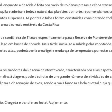
l, enquanto a descida é feita por meio de roldanas presas a cabos transv
anquila e admirar a beleza natural das planícies do norte, recomendamos
pontes suspensas. As pontes e trilhas foram construídas considerando tod
 uma das mais rentáveis da Costa Rica.
 cordilheira de Tilaran, especificamente para a Reserva de Monteverde. 
 lago em busca de comida. Mais tarde, inicia-se a subida pelas montanha
rtes altas, poderá sentir uma ligeira mudança de temperatura por estar 
ia os arredores da Reserva de Monteverde, caracterizada por suas espeta
drenalina à viagem, pode desfrutar de um grande número de atividades de 
l para a observação de aves, sendo a mais famosa a bela quetzal. Seja qua
. Chegada e transfer ao hotel. Alojamento.