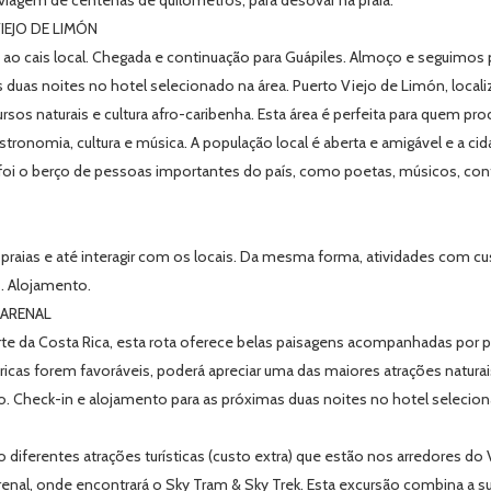
viagem de centenas de quilómetros, para desovar na praia.
EJO DE LIMÓN
 cais local. Chegada e continuação para Guápiles. Almoço e seguimos pa
duas noites no hotel selecionado na área. Puerto Viejo de Limón, localiz
sos naturais e cultura afro-caribenha. Esta área é perfeita para quem pro
ronomia, cultura e música. A população local é aberta e amigável e a cid
foi o berço de pessoas importantes do país, como poetas, músicos, cont
 praias e até interagir com os locais. Da mesma forma, atividades com cu
s. Alojamento.
 ARENAL
e da Costa Rica, esta rota oferece belas paisagens acompanhadas por pit
téricas forem favoráveis, poderá apreciar uma das maiores atrações naturai
. Check-in e alojamento para as próximas duas noites no hotel selecio
diferentes atrações turísticas (custo extra) que estão nos arredores do 
enal, onde encontrará o Sky Tram & Sky Trek. Esta excursão combina a 