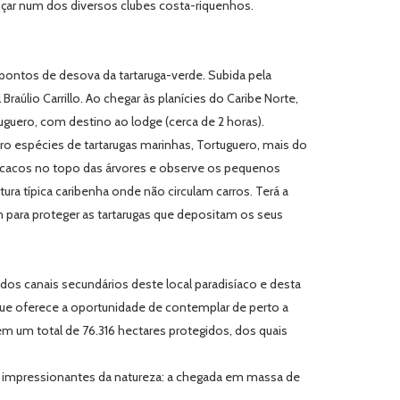
ançar num dos diversos clubes costa-riquenhos.
pontos de desova da tartaruga-verde. Subida pela
aúlio Carrillo. Ao chegar às planícies do Caribe Norte,
uero, com destino ao lodge (cerca de 2 horas).
tro espécies de tartarugas marinhas, Tortuguero, mais do
macacos no topo das árvores e observe os pequenos
ura típica caribenha onde não circulam carros. Terá a
para proteger as tartarugas que depositam os seus
dos canais secundários deste local paradisíaco e desta
que oferece a oportunidade de contemplar de perto a
tem um total de 76.316 hectares protegidos, dos quais
is impressionantes da natureza: a chegada em massa de