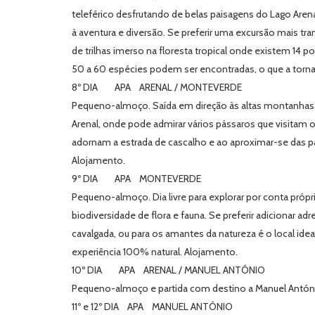
teleférico desfrutando de belas paisagens do Lago Arena
à aventura e diversão. Se preferir uma excursão mais tr
de trilhas imerso na floresta tropical onde existem 14 
50 a 60 espécies podem ser encontradas, o que a torna
8º DIA APA ARENAL / MONTEVERDE
Pequeno-almoço. Saída em direção às altas montanhas da
Arenal, onde pode admirar vários pássaros que visitam o
adornam a estrada de cascalho e ao aproximar-se das pa
Alojamento.
9º DIA APA MONTEVERDE
Pequeno-almoço. Dia livre para explorar por conta própr
biodiversidade de flora e fauna. Se preferir adicionar a
cavalgada, ou para os amantes da natureza é o local idea
experiência 100% natural. Alojamento.
10º DIA APA ARENAL / MANUEL ANTÓNIO
Pequeno-almoço e partida com destino a Manuel António
11º e 12º DIA APA MANUEL ANTÓNIO