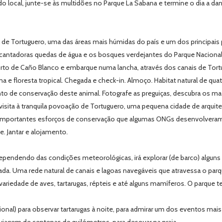
do local, junte-se às multidões no Parque La Sabana e termine o dia a d
 de Tortuguero, uma das áreas mais húmidas do país e um dos principais 
cantadoras quedas de água e os bosques verdejantes do Parque Nacional Br
 de Caño Blanco e embarque numa lancha, através dos canais de Tortug
e floresta tropical. Chegada e check-in. Almoço. Habitat natural de qua
nto de conservação deste animal. Fotografe as preguiças, descubra os 
isita à tranquila povoação de Tortuguero, uma pequena cidade de arquitet
e importantes esforços de conservação que algumas ONGs desenvolveram 
. Jantar e alojamento.
pendendo das condições meteorológicas, irá explorar (de barco) alguns 
da. Uma rede natural de canais e lagoas navegáveis que atravessa o par
variedade de aves, tartarugas, répteis e até alguns mamíferos. O parque 
onal) para observar tartarugas à noite, para admirar um dos eventos ma