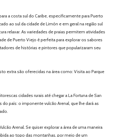
ra a costa sul do Caribe, especificamente para Puerto
ado ao sul da cidade de Limón e em geral na região sul
cura relaxar. As variedades de praias permitem atividades
ade de Puerto Viejo é perfeita para explorar os sabores
adores de histórias e pintores que popularizaram seu
sto extra são oferecidas na área como: Visita ao Parque
orescas cidades rurais até chegar a La Fortuna de San
s do país: o imponente vulcão Arenal, que lhe dará as
nado.
Vulcão Arenal. Se quiser explorar a área de uma maneira
subida ao topo das montanhas, por meio de um