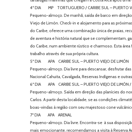
tartarugas marinhas que chegam à Costa Rica após uma 
4º DIA MP TORTUGUERO / CARIBE SUL – PUERTO VI
Pequeno-almoço. De manhã, saída de barco em direção ao
Viejo de Limón. Check-in e alojamento para as próximas 
do Caribe, oferece uma combinação única de praias, recur
de aventura e história natural que se complementam, gast
do Caribe, num ambiente rústico e charmoso. Esta área 
trabalho através de sua própria cultura.
5º DIA APA CARIBE SUL – PUERTO VIEJO DE LIMÓN
Pequeno-almoço. Dia livre para descansar, desfrutar das
Nacional Cahuita, Cavalgada, Reservas Indígenas e outra
6º DIA APA CARIBE SUL – PUERTO VIEJO DE LIMÓN /
Pequeno-almoço. Saída em direção das planícies do nort
Carlos. A partir desta localidade, se as condições clima
boas-vindas à região com seu majestoso cone vulcânico
7º DIA APA ARENAL
Pequeno-almoço. Dia livre. Encontra-se à sua disposição 
mais emocionante, recomendamos a visita à Reserva Ar